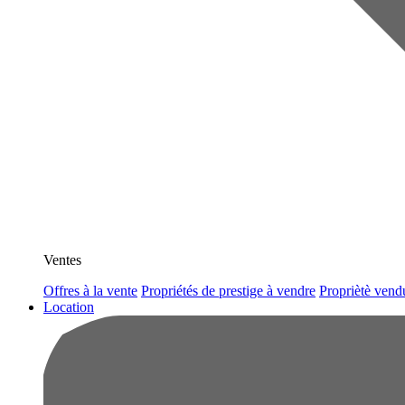
Ventes
Offres à la vente
Propriétés de prestige à vendre
Propriètè vend
Location