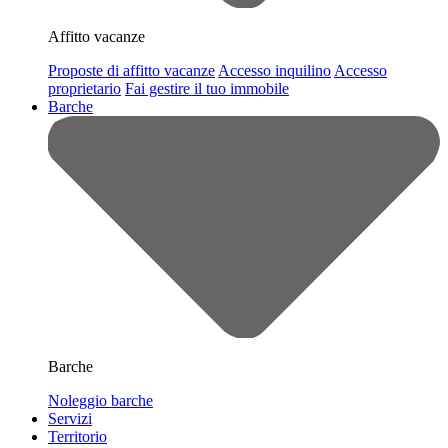
Affitto vacanze
Proposte di affitto vacanze
Accesso inquilino
Accesso
proprietario
Fai gestire il tuo immobile
Barche
Barche
Noleggio barche
Servizi
Territorio