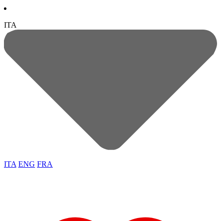
ITA
ITA
ENG
FRA