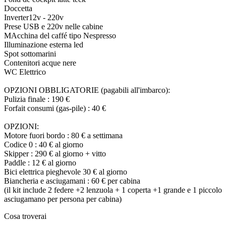
Doccetta
Inverter12v - 220v
Prese USB e 220v nelle cabine
MAcchina del caffé tipo Nespresso
Illuminazione esterna led
Spot sottomarini
Contenitori acque nere
WC Elettrico
OPZIONI OBBLIGATORIE (pagabili all'imbarco):
Pulizia finale : 190 €
Forfait consumi (gas-pile) : 40 €
OPZIONI:
Motore fuori bordo : 80 € a settimana
Codice 0 : 40 € al giorno
Skipper : 290 € al giorno + vitto
Paddle : 12 € al giorno
Bici elettrica pieghevole 30 € al giorno
Biancheria e asciugamani : 60 € per cabina
(il kit include 2 federe +2 lenzuola + 1 coperta +1 grande e 1 piccolo
asciugamano per persona per cabina)
Cosa troverai