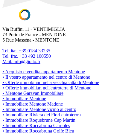
Via Ruffini 11 - VENTIMIGLIA
73 Porte de France - MENTONE
5 Rue Masséna - MENTONE
Tel. ita:. +39 0184 33235
Tel. fra:. +33 492 100550
Mail: info@giotto.fr
• Acquisto e vendita appartamento Mentone
• Il vostro appartamento nel centro di Mentone
• Offerte immobiliari nella vecchia città di Mentone
• Offerte immobiliari nell'entroterra di Mentone
• Mentone Garavan Immobiliare
• Immobiliare Mentone
• Immobiliare Mentone Madone
• Immobiliare Mentone vicino al centro
• Immobiliare Riviera dei Fiori entroterrra
• Immobiliare Roquebrune Cap Martin
• Immobiliare Roccabruna Carnoles
• Immobiliare Roccabruna Golfe Bleu