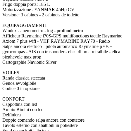
Frigo doppia porta: 185 L
Motorizzazione : YANMAR 45Hp CV
Versione: 3 cabines - 2 cabinets de toilette
EQUIPAGGIAMENTI
Windex - anemometro - log - profondimetro
Afficheur Raymarine i70S-GPS multifonctions tactile Raymarine
Axiom 7 plus wifi - VHF RAYMARINE RAY70 - Radio
Salpa ancora elettrico - pilota automatico Raymarine p70s +
gyrocompas - AIS con trasponder - elica di prua retraibile - elica
pieghevole max prop
Cartographie Navionic Silver
VOILES
Randa classica steccata
Genoa avvolgibile
Codice 0 in opzione
CONFORT
Cappottina con led
Ampio Bimini con led
Delfiniera
Doppio comando salpa ancora con contatore
Tavolo esterno con abattibili in poliestere
Fond de cockpit latte teck