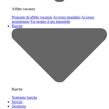
Affitto vacanze
Proposte di affitto vacanze
Accesso inquilino
Accesso
proprietario
Fai gestire il tuo immobile
Barche
Barche
Noleggio barche
Servizi
Territorio