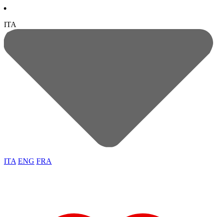
ITA
ITA
ENG
FRA