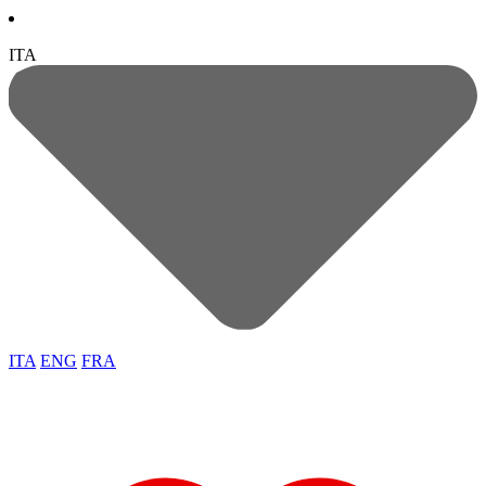
ITA
ITA
ENG
FRA