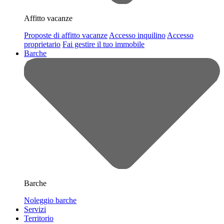
Affitto vacanze
Proposte di affitto vacanze
Accesso inquilino
Accesso
proprietario
Fai gestire il tuo immobile
Barche
Barche
Noleggio barche
Servizi
Territorio