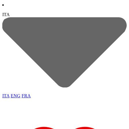
ITA
ITA
ENG
FRA