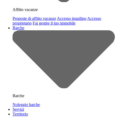
Affitto vacanze
Proposte di affitto vacanze
Accesso inquilino
Accesso
proprietario
Fai gestire il tuo immobile
Barche
Barche
Noleggio barche
Servizi
Territorio